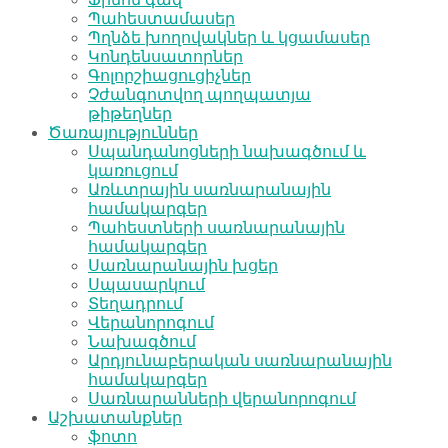
Պահեստամասեր
Պղնձե խողովակներ և կցամասեր
Կոնդենսատորներ
Գոլորշիացուցիչներ
Չժանգոտվող պողպատյա
թիթեղներ
Ծառայություններ
Սպանդանոցների նախագծում և
կառուցում
Առևտրային սառնարանային
համակարգեր
Պահեստների սառնարանային
համակարգեր
Սառնարանային խցեր
Սպասարկում
Տեղադրում
Վերանորոգում
Նախագծում
Արդյունաբերական սառնարանային
համակարգեր
Սառնարանների վերանորոգում
Աշխատանքներ
ֆոտո