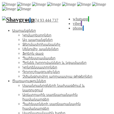
whatsapp
+374 93 444 737
viber
phone
Ապրանքներ
Կոմպրեսորներ
Այլ ապրանքներ
Ջերմափոխանակիչ
Սենդվիչ պանելներ
Ֆրեոն գազ
Պահեստամասեր
Պղնձե խողովակներ և կցամասեր
Կոնդենսատորներ
Գոլորշիացուցիչներ
Չժանգոտվող պողպատյա թիթեղներ
Ծառայություններ
Սպանդանոցների նախագծում և
կառուցում
Առևտրային սառնարանային
համակարգեր
Պահեստների սառնարանային
համակարգեր
Սառնարանային խցեր