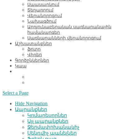
Սպասարկում
Տեղադրում
Վերանորոգում
Նախագծում
Արդյունաբերական սառնարանային
համակարգեր
Սառնարանների վերանորոգում
Աշխատանքներ
ֆոտո
Վիդեո
Գործընկերներ
Կապ
Select a Page
Hide Navigation
Ապրանքներ
Կոմպրեսորներ
Այլ ապրանքներ
Ջերմափոխանակիչ
Սենդվիչ պանելներ
Ֆրեոն գազ