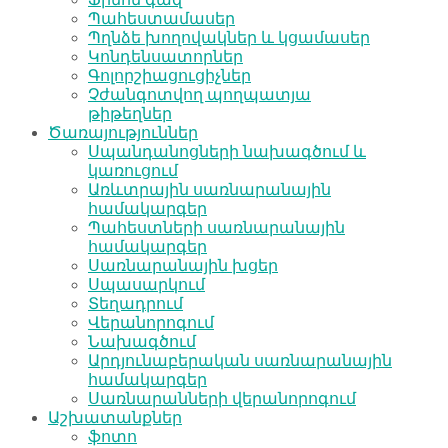
Պահեստամասեր
Պղնձե խողովակներ և կցամասեր
Կոնդենսատորներ
Գոլորշիացուցիչներ
Չժանգոտվող պողպատյա
թիթեղներ
Ծառայություններ
Սպանդանոցների նախագծում և
կառուցում
Առևտրային սառնարանային
համակարգեր
Պահեստների սառնարանային
համակարգեր
Սառնարանային խցեր
Սպասարկում
Տեղադրում
Վերանորոգում
Նախագծում
Արդյունաբերական սառնարանային
համակարգեր
Սառնարանների վերանորոգում
Աշխատանքներ
ֆոտո