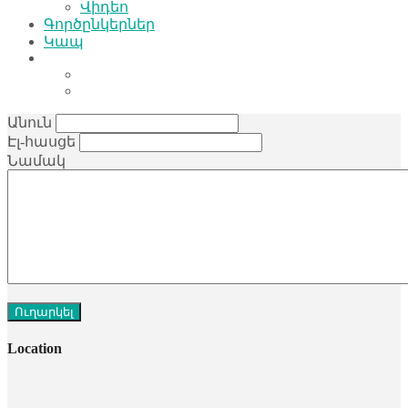
Վիդեո
Գործընկերներ
Կապ
Անուն
Էլ-հասցե
Նամակ
Location