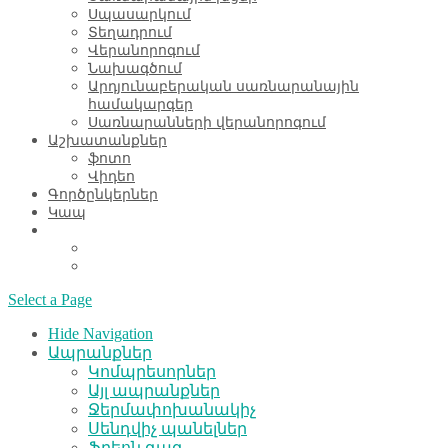
Սպասարկում
Տեղադրում
Վերանորոգում
Նախագծում
Արդյունաբերական սառնարանային
համակարգեր
Սառնարանների վերանորոգում
Աշխատանքներ
ֆոտո
Վիդեո
Գործընկերներ
Կապ
Select a Page
Hide Navigation
Ապրանքներ
Կոմպրեսորներ
Այլ ապրանքներ
Ջերմափոխանակիչ
Սենդվիչ պանելներ
Ֆրեոն գազ