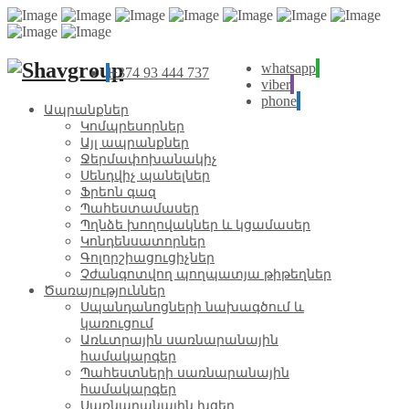
whatsapp
+374 93 444 737
viber
phone
Ապրանքներ
Կոմպրեսորներ
Այլ ապրանքներ
Ջերմափոխանակիչ
Սենդվիչ պանելներ
Ֆրեոն գազ
Պահեստամասեր
Պղնձե խողովակներ և կցամասեր
Կոնդենսատորներ
Գոլորշիացուցիչներ
Չժանգոտվող պողպատյա թիթեղներ
Ծառայություններ
Սպանդանոցների նախագծում և
կառուցում
Առևտրային սառնարանային
համակարգեր
Պահեստների սառնարանային
համակարգեր
Սառնարանային խցեր