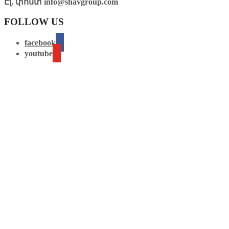
Էլ. փոստ
info@shavgroup.com
FOLLOW US
facebook
youtube